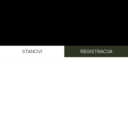
STANOVI
REGISTRACIJA
PRODAJA STANOVA
MIRIJEVO
Vista Hill Residence je novi, ekskluzivni stambeno-
poslovni kompleks koji se nalazi u naselju Mirijevo,
opština Zvezdara u Beogradu. Prodaja stanova u
Mirijevu obuhvata 6 modernih lamela sa ukupno 136