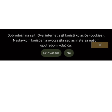
Dobrodošli na sajt. Ovaj internet sajt koristi kolačiće (cookies).
Nastavkom korišćenja ovog sajta saglasni ste sa našom
upotrebom kolačića.
Prihvatam
Ne
STANOVI
REGISTRACIJA
Obrenovački drum 101
+381 (0)11 655 35 30
+381 (0)62 338 082
Pratite nas