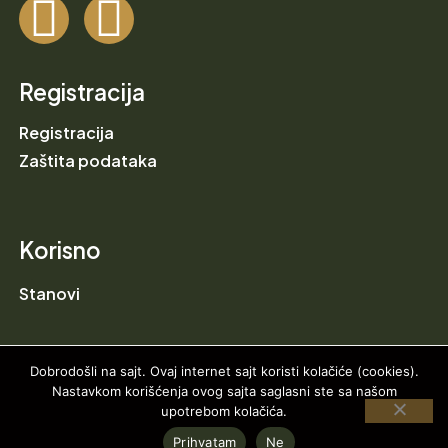
Registracija
Registracija
Zaštita podataka
Korisno
Stanovi
Dobrodošli na sajt. Ovaj internet sajt koristi kolačiće (cookies).
Nastavkom korišćenja ovog sajta saglasni ste sa našom
upotrebom kolačića.
2024 VISTA HILL RESIDENCE © All right reserved
Prihvatam
Ne