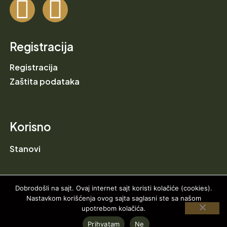
Registracija
Registracija
Zaštita podataka
Korisno
Stanovi
Dobrodošli na sajt. Ovaj internet sajt koristi kolačiće (cookies).
Nastavkom korišćenja ovog sajta saglasni ste sa našom
upotrebom kolačića.
2024 VISTA HILL RESIDENCE © All right reserved
Prihvatam
Ne