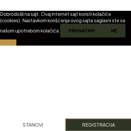
2024 VISTA HILL RESIDENCE © All right reserved
Dobrodošli na sajt. Ovaj internet sajt koristi kolačiće
(cookies). Nastavkom korišćenja ovog sajta saglasni ste sa
našom upotrebom kolačića.
PRIHVATAM
NE
STANOVI
REGISTRACIJA