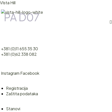
VIsta Hill
PA D07
M
LOKACIJA
STANOVI
O NAMA
Obrenovački drum 101
+381 (0)11 655 35 30
KONTAKT
+381 (0)62 338 082
Pratite nas
Instagram
Facebook
Registracija
Menu
Registracija
Zaštita podataka
Korisno
Menu
Stanovi