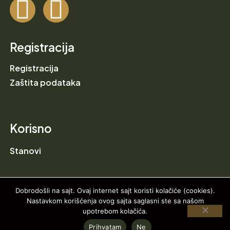
Registracija
Registracija
Zaštita podataka
Korisno
Stanovi
Dobrodošli na sajt. Ovaj internet sajt koristi kolačiće (cookies).
Nastavkom korišćenja ovog sajta saglasni ste sa našom
upotrebom kolačića.
2024 VISTA HILL RESIDENCE © All right reserved
Prihvatam
Ne