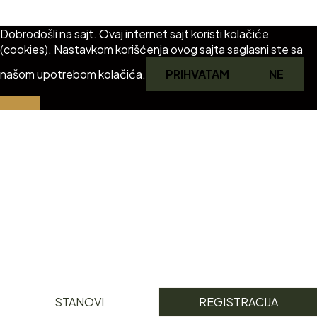
2024 VISTA HILL RESIDENCE © All right reserved
Dobrodošli na sajt. Ovaj internet sajt koristi kolačiće
(cookies). Nastavkom korišćenja ovog sajta saglasni ste sa
našom upotrebom kolačića.
PRIHVATAM
NE
STANOVI
REGISTRACIJA