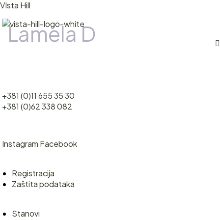
VIsta Hill
Lamela D
M
LOKACIJA
STANOVI
O NAMA
Obrenovački drum 101
+381 (0)11 655 35 30
KONTAKT
+381 (0)62 338 082
Pratite nas
Instagram
Facebook
Registracija
Menu
Registracija
Zaštita podataka
Korisno
Menu
Stanovi